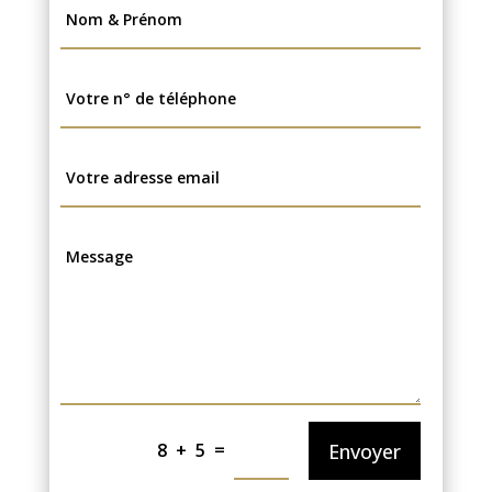
=
Envoyer
8 + 5