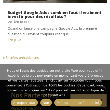
Budget Google Ads : combien faut-il vraiment
investir pour des résultats ?
par
Benjamin
Quand on lance une campagne Google Ads, la première
question qui revient toujours est : quel...
lire plus
« Entrées précédentes
Nous utilisons des cookies sur notre site Web pour vous offrir
l'expérience la plus pertinente en mémorisant vos préférences
et vos visites répétées. En cliquant sur "Accepter tout", vous
consentez à l'utilisation de TOUS les cookies. Cependant, vous
pouvez visiter cliquer sur "Non" pour refuser notre politique de
Nos Partenaires
confidentialité.
✉
DEVIS GRATUIT
Accepter tout
Non
Politique de confidentialité
www.ladenise.com